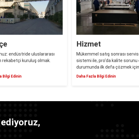
çe
Hizmet
uz: endüstride uluslararası
Mükemmel satış sonrası servi
n rekabetçi kuruluş olmak.
sistemi ile, pro'da kalite sorunu
durumunda ilk defa çözmek için i
personeli ayarlayacağız.
 Bilgi Edinin
Daha Fazla Bilgi Edinin
ediyoruz,