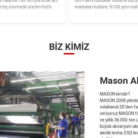
rtalama 130 ton üretimle altı
tüm hammaddeler sadece dünya
şmiş otomatik üretim hattı
markaları kullanır, %100 yeni ma
BIZ KIMIZ
Mason Ak
MASON kimdir?
MASON 2008 yılında 
odaklandı.20'den f
veriyoruz.MASON fa
ve yıllık 36.000 ton 
büyük akvaryum akril
akrilik levha, ESD le