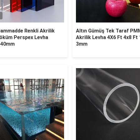
Hammadde Renkli Akrilik
Altın Gümüş Tek Taraf PM
öküm Perspex Levha
Akrilik Levha 4X6 Ft 4x8 F
440mm
3mm