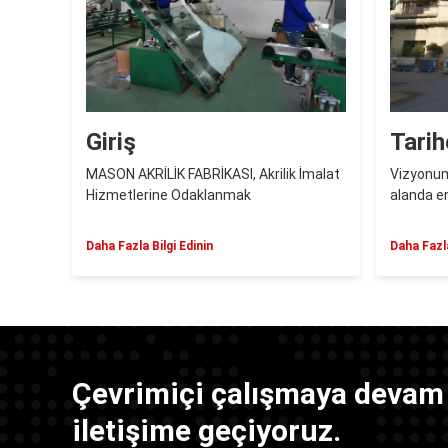
Giriş
Tarih
MASON AKRİLİK FABRİKASI, Akrilik İmalat
Vizyonum
Hizmetlerine Odaklanmak
alanda e
Daha Fazla Bilgi Edinin
Daha Fazla
Çevrimiçi çalışmaya devam 
iletişime geçiyoruz.