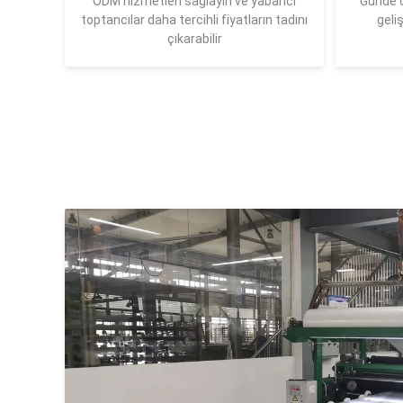
ODM hizmetleri sağlayın ve yabancı
Günde o
toptancılar daha tercihli fiyatların tadını
geli
çıkarabilir