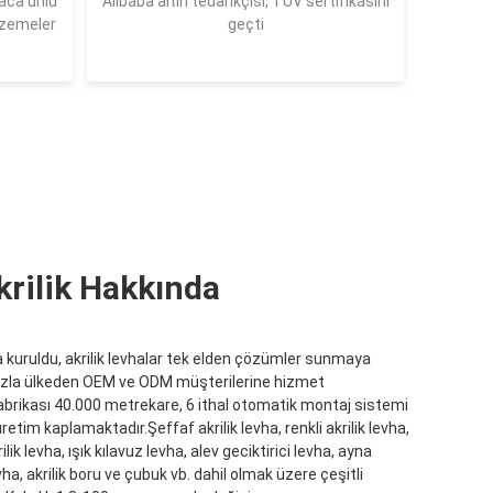
ca ünlü
Alibaba altın tedarikçisi, TÜV sertifikasını
lzemeler
geçti
rilik Hakkında
kuruldu, akrilik levhalar tek elden çözümler sunmaya
azla ülkeden OEM ve ODM müşterilerine hizmet
brikası 40.000 metrekare, 6 ithal otomatik montaj sistemi
üretim kaplamaktadır.Şeffaf akrilik levha, renkli akrilik levha,
ik levha, ışık kılavuz levha, alev geciktirici levha, ayna
vha, akrilik boru ve çubuk vb. dahil olmak üzere çeşitli