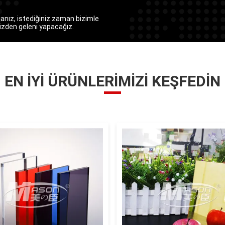
sanız, istediğiniz zaman bizimle
mizden geleni yapacağız.
EN İYI ÜRÜNLERIMIZI KEŞFEDIN