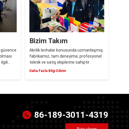
Bizim Takım
s güvence
Akrilik levhalar konusunda uzmanlaşmış
 olması
fabrikamız, tam deneyime, profesyonel
lgili
teknik ve satış ekiplerine sahiptir.
Daha Fazla Bilgi Edinin
86-189-3011-4319